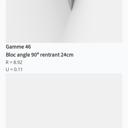
Gamme 46
Bloc angle 90º rentrant 24cm
R =
8.92
U =
0.11