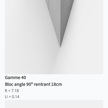
Gamme 40
Bloc angle 90º rentrant 18cm
R =
7.18
U =
0.14