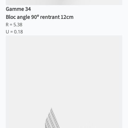
Gamme 34
Bloc angle 90º rentrant 12cm
R =
5.38
U =
0.18