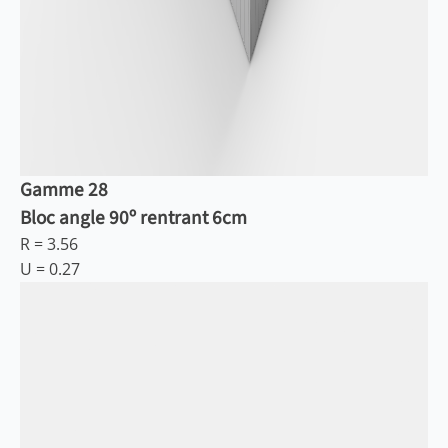
Gamme 28
Bloc angle 90º rentrant 6cm
R =
3.56
U =
0.27